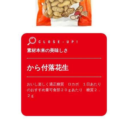
素材本来の美味しさ
から付落花生
おいし楽しく適正糖質 ロカボ １日あたり
のおすすめ量可食部２０ｇあたり 糖質２．
２ｇ