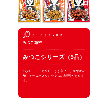
みつこ激推し
みつこシリーズ（5品）
バタピー、イカリ豆、うま辛ピー、すずめの
卵、チーズパスタミックスの5種類がありま
す。