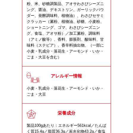
粉、米、砂糖調製品、アオサわさびシーズニ
ング、醤油、デキストリン、ガーリックパウ
ダー、発酵調味料、植物油）、わさびセサミ
クラッカー（澱粉、植物油、砂糖、小麦粉、
ショートニング、ゴマ、わさびシーズニン
グ、食塩、アオサ粉）／加工澱粉、調味料
（アミノ酸等）、香料、膨脹剤、酸味料、甘
味料（ステビア）、香辛料抽出物、（一部に
小麦・乳成分・落花生・アーモンド・いか・
ごま・大豆を含む）
アレルギー情報
小麦・乳成分・落花生・アーモンド・いか・
ごま・大豆
栄養成分
製品100gあたり：エネルギー561kcal／たんぱ
く質15.4g／脂質36.3g／炭水化物43.2g／食塩