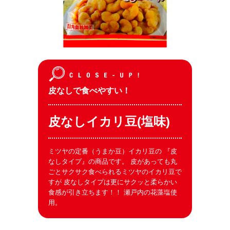
皮なしで食べやすい！
皮なしイカリ豆(塩味)
ミツヤの定番（うまか豆）イカリ豆の 『皮
なしタイプ』の商品です。 皮があっても丸
ごとサクサク食べられるミツヤのイカリ豆で
すが 皮なしタイプは更にサクッと柔らかい
食感が引き立ちます！！ 瀬戸内の花藻塩使
用。