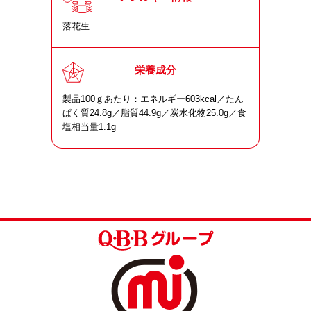
落花生
栄養成分
製品100ｇあたり：エネルギー603kcal／たん
ぱく質24.8g／脂質44.9g／炭水化物25.0g／食
塩相当量1.1g