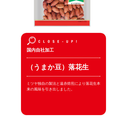
国内自社加工
（うまか豆）落花生
ミツヤ独自の製法と遠赤焙煎により落花生本
来の風味を引き出しました。