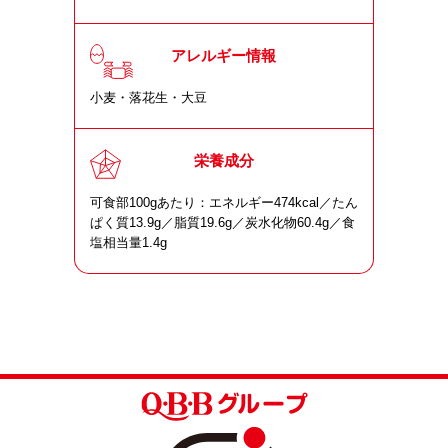
アレルギー情報
小麦・落花生・大豆
栄養成分
可食部100gあたり：エネルギー474kcal／たん
ぱく質13.9g／脂質19.6g／炭水化物60.4g／食
塩相当量1.4g