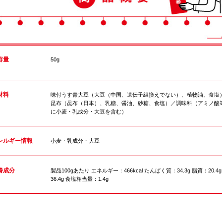
容量
50g
材料
味付うす青大豆（大豆（中国、遺伝子組換えでない）、植物油、食塩
昆布（昆布（日本）、乳糖、醤油、砂糖、食塩）／調味料（アミノ酸
に小麦・乳成分・大豆を含む）
レルギー情報
小麦・乳成分・大豆
養成分
製品100gあたり エネルギー：466kcal たんぱく質：34.3g 脂質：20.
36.4g 食塩相当量：1.4g