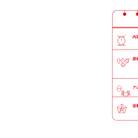
内
原
ア
栄