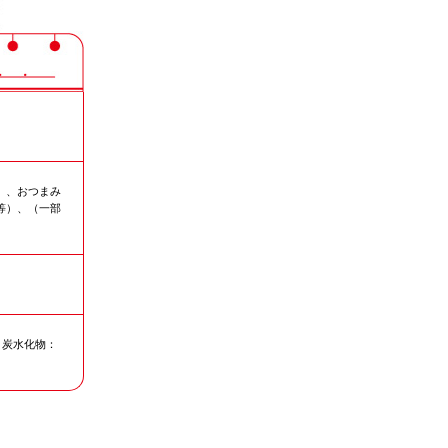
）、おつまみ
等）、（一部
4g 炭水化物：