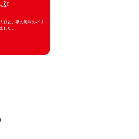
んぶ
大豆と、磯の風味のパリ
ました。